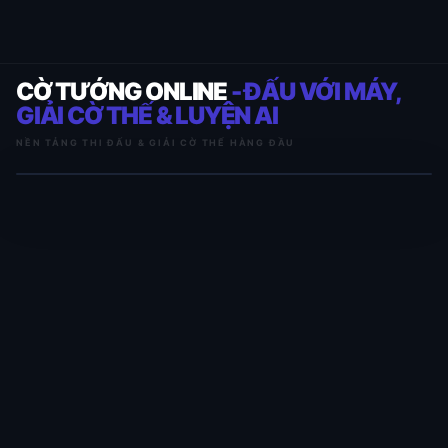
CỜ TƯỚNG ONLINE
- ĐẤU VỚI MÁY,
GIẢI CỜ THẾ & LUYỆN AI
NỀN TẢNG THI ĐẤU & GIẢI CỜ THẾ HÀNG ĐẦU