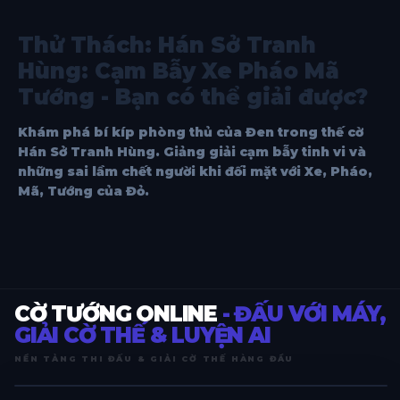
Thử Thách: Hán Sở Tranh
Hùng: Cạm Bẫy Xe Pháo Mã
Tướng - Bạn có thể giải được?
Khám phá bí kíp phòng thủ của Đen trong thế cờ
Hán Sở Tranh Hùng. Giảng giải cạm bẫy tinh vi và
những sai lầm chết người khi đối mặt với Xe, Pháo,
Mã, Tướng của Đỏ.
CỜ TƯỚNG ONLINE
- ĐẤU VỚI MÁY,
GIẢI CỜ THẾ & LUYỆN AI
NỀN TẢNG THI ĐẤU & GIẢI CỜ THẾ HÀNG ĐẦU