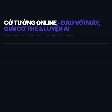
CỜ TƯỚNG ONLINE
- ĐẤU VỚI MÁY,
GIẢI CỜ THẾ & LUYỆN AI
NỀN TẢNG THI ĐẤU & GIẢI CỜ THẾ HÀNG ĐẦU