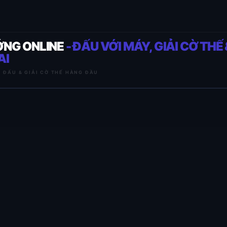
ỚNG ONLINE
- ĐẤU VỚI MÁY, GIẢI CỜ THẾ 
AI
I ĐẤU & GIẢI CỜ THẾ HÀNG ĐẦU