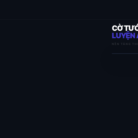
CỜ TƯ
LUYỆN 
NỀN TẢNG TH