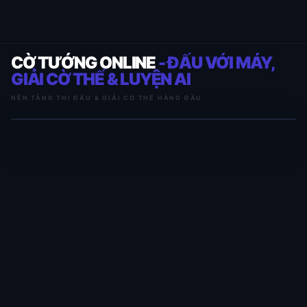
CỜ TƯỚNG ONLINE
- ĐẤU VỚI MÁY,
GIẢI CỜ THẾ & LUYỆN AI
NỀN TẢNG THI ĐẤU & GIẢI CỜ THẾ HÀNG ĐẦU