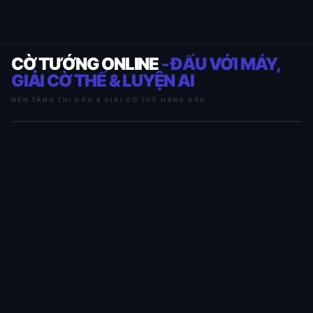
CỜ TƯỚNG ONLINE
- ĐẤU VỚI MÁY,
GIẢI CỜ THẾ & LUYỆN AI
NỀN TẢNG THI ĐẤU & GIẢI CỜ THẾ HÀNG ĐẦU