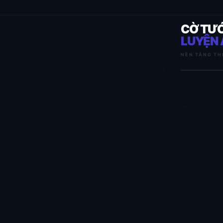
CỜ TƯ
LUYỆN 
NỀN TẢNG TH