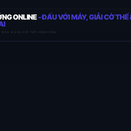
ỚNG ONLINE
- ĐẤU VỚI MÁY, GIẢI CỜ THẾ 
AI
I ĐẤU & GIẢI CỜ THẾ HÀNG ĐẦU