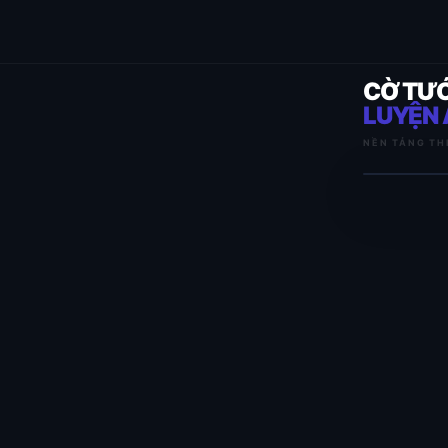
CỜ TƯ
LUYỆN 
NỀN TẢNG TH