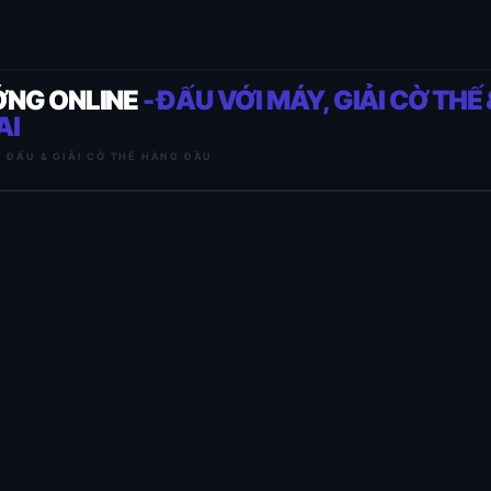
ỚNG ONLINE
- ĐẤU VỚI MÁY, GIẢI CỜ THẾ 
AI
I ĐẤU & GIẢI CỜ THẾ HÀNG ĐẦU