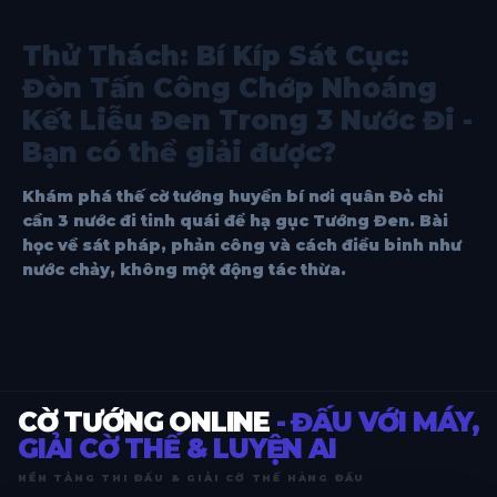
Thử Thách: Bí Kíp Sát Cục:
Đòn Tấn Công Chớp Nhoáng
Kết Liễu Đen Trong 3 Nước Đi -
Bạn có thể giải được?
Khám phá thế cờ tướng huyền bí nơi quân Đỏ chỉ
cần 3 nước đi tinh quái để hạ gục Tướng Đen. Bài
học về sát pháp, phản công và cách điều binh như
nước chảy, không một động tác thừa.
CỜ TƯỚNG ONLINE
- ĐẤU VỚI MÁY,
GIẢI CỜ THẾ & LUYỆN AI
NỀN TẢNG THI ĐẤU & GIẢI CỜ THẾ HÀNG ĐẦU