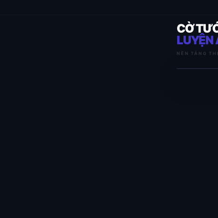
CỜ TƯ
LUYỆN 
NỀN TẢNG TH