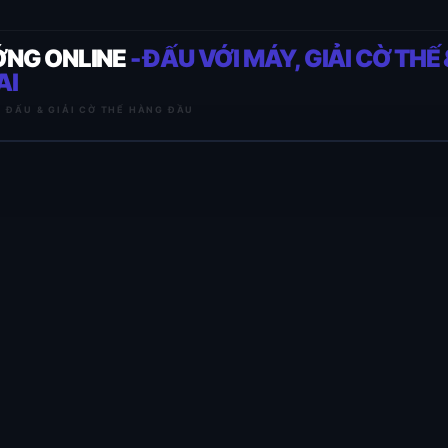
ỚNG ONLINE
- ĐẤU VỚI MÁY, GIẢI CỜ THẾ 
AI
I ĐẤU & GIẢI CỜ THẾ HÀNG ĐẦU