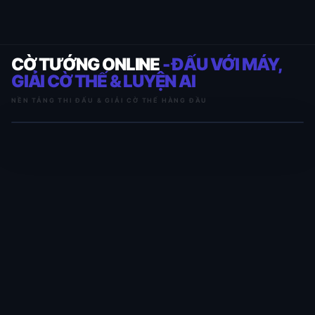
CỜ TƯỚNG ONLINE
- ĐẤU VỚI MÁY,
GIẢI CỜ THẾ & LUYỆN AI
NỀN TẢNG THI ĐẤU & GIẢI CỜ THẾ HÀNG ĐẦU