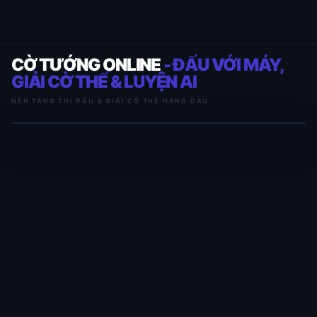
CỜ TƯỚNG ONLINE
- ĐẤU VỚI MÁY,
GIẢI CỜ THẾ & LUYỆN AI
NỀN TẢNG THI ĐẤU & GIẢI CỜ THẾ HÀNG ĐẦU