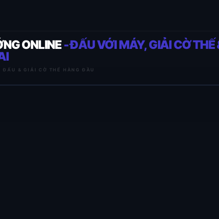
ỚNG ONLINE
- ĐẤU VỚI MÁY, GIẢI CỜ THẾ 
AI
I ĐẤU & GIẢI CỜ THẾ HÀNG ĐẦU