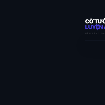
CỜ TƯ
LUYỆN 
NỀN TẢNG TH