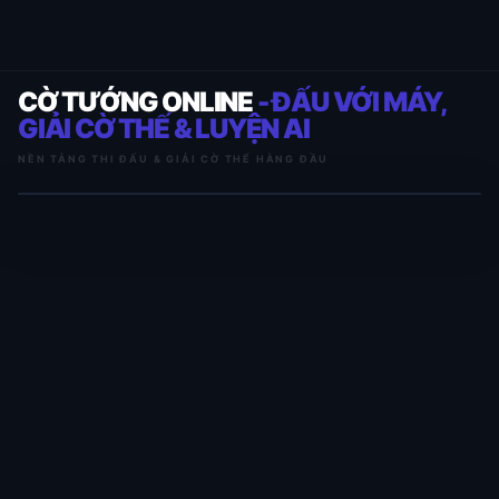
CỜ TƯỚNG ONLINE
- ĐẤU VỚI MÁY,
GIẢI CỜ THẾ & LUYỆN AI
NỀN TẢNG THI ĐẤU & GIẢI CỜ THẾ HÀNG ĐẦU