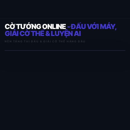
CỜ TƯỚNG ONLINE
- ĐẤU VỚI MÁY,
GIẢI CỜ THẾ & LUYỆN AI
NỀN TẢNG THI ĐẤU & GIẢI CỜ THẾ HÀNG ĐẦU