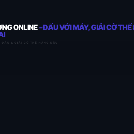
ỚNG ONLINE
- ĐẤU VỚI MÁY, GIẢI CỜ THẾ 
AI
I ĐẤU & GIẢI CỜ THẾ HÀNG ĐẦU