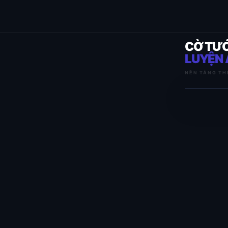
CỜ TƯ
LUYỆN 
NỀN TẢNG TH