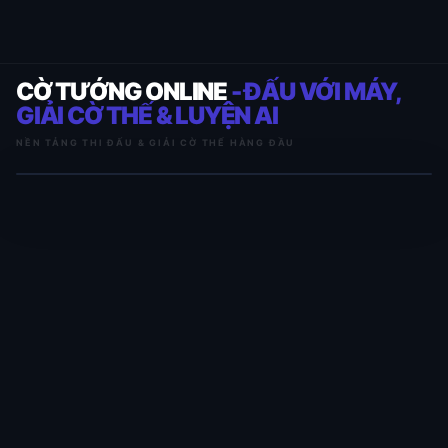
CỜ TƯỚNG ONLINE
- ĐẤU VỚI MÁY,
GIẢI CỜ THẾ & LUYỆN AI
NỀN TẢNG THI ĐẤU & GIẢI CỜ THẾ HÀNG ĐẦU