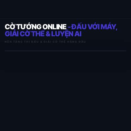
CỜ TƯỚNG ONLINE
- ĐẤU VỚI MÁY,
GIẢI CỜ THẾ & LUYỆN AI
NỀN TẢNG THI ĐẤU & GIẢI CỜ THẾ HÀNG ĐẦU