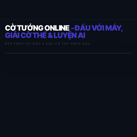
CỜ TƯỚNG ONLINE
- ĐẤU VỚI MÁY,
GIẢI CỜ THẾ & LUYỆN AI
NỀN TẢNG THI ĐẤU & GIẢI CỜ THẾ HÀNG ĐẦU