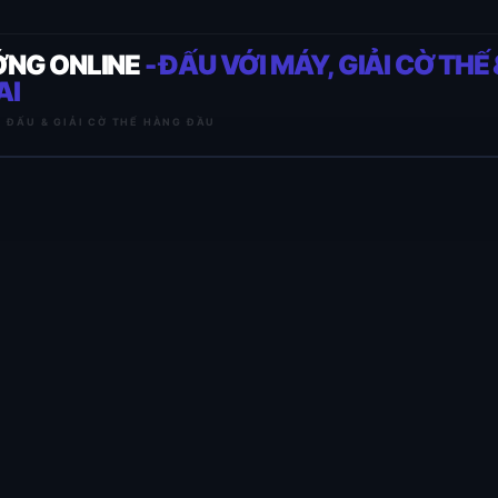
ỚNG ONLINE
- ĐẤU VỚI MÁY, GIẢI CỜ THẾ 
AI
I ĐẤU & GIẢI CỜ THẾ HÀNG ĐẦU