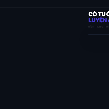
CỜ TƯ
LUYỆN 
NỀN TẢNG TH