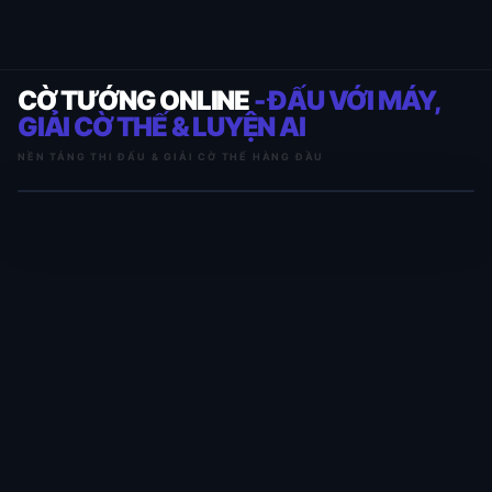
CỜ TƯỚNG ONLINE
- ĐẤU VỚI MÁY,
GIẢI CỜ THẾ & LUYỆN AI
NỀN TẢNG THI ĐẤU & GIẢI CỜ THẾ HÀNG ĐẦU