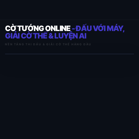
CỜ TƯỚNG ONLINE
- ĐẤU VỚI MÁY,
GIẢI CỜ THẾ & LUYỆN AI
NỀN TẢNG THI ĐẤU & GIẢI CỜ THẾ HÀNG ĐẦU