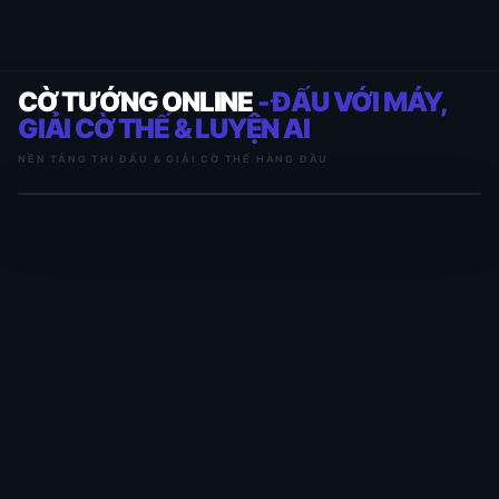
CỜ TƯỚNG ONLINE
- ĐẤU VỚI MÁY,
GIẢI CỜ THẾ & LUYỆN AI
NỀN TẢNG THI ĐẤU & GIẢI CỜ THẾ HÀNG ĐẦU