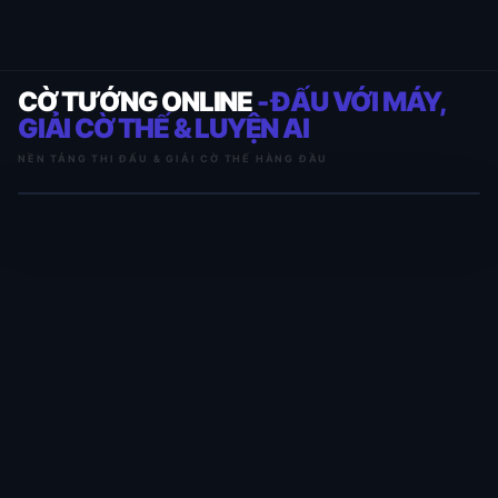
CỜ TƯỚNG ONLINE
- ĐẤU VỚI MÁY,
GIẢI CỜ THẾ & LUYỆN AI
NỀN TẢNG THI ĐẤU & GIẢI CỜ THẾ HÀNG ĐẦU