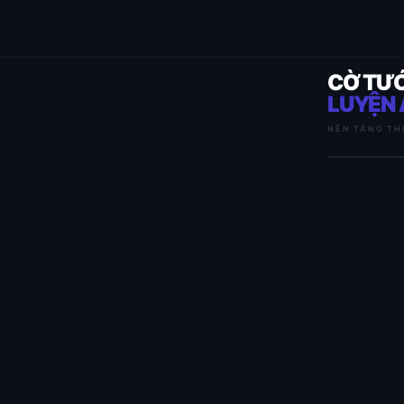
CỜ TƯ
LUYỆN 
NỀN TẢNG TH