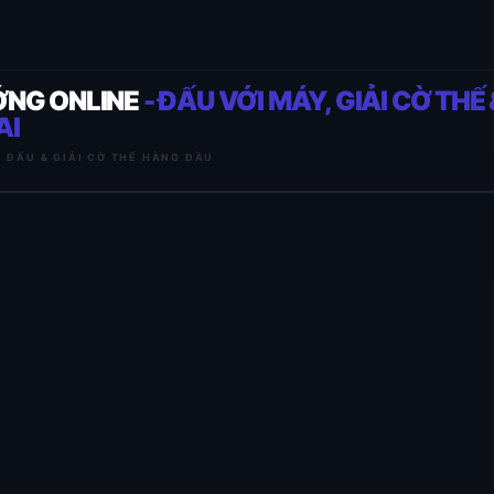
ỚNG ONLINE
- ĐẤU VỚI MÁY, GIẢI CỜ THẾ 
AI
I ĐẤU & GIẢI CỜ THẾ HÀNG ĐẦU