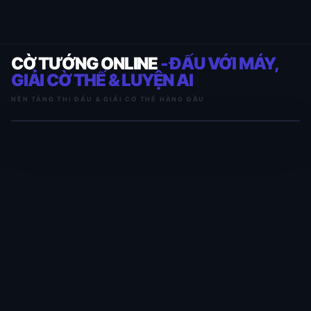
CỜ TƯỚNG ONLINE
- ĐẤU VỚI MÁY,
GIẢI CỜ THẾ & LUYỆN AI
NỀN TẢNG THI ĐẤU & GIẢI CỜ THẾ HÀNG ĐẦU