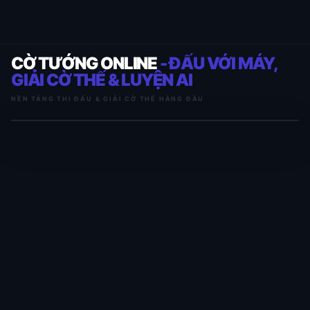
CỜ TƯỚNG ONLINE
- ĐẤU VỚI MÁY,
GIẢI CỜ THẾ & LUYỆN AI
NỀN TẢNG THI ĐẤU & GIẢI CỜ THẾ HÀNG ĐẦU