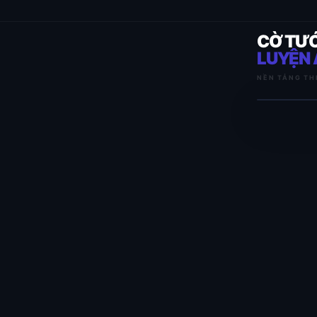
CỜ TƯ
LUYỆN 
NỀN TẢNG TH