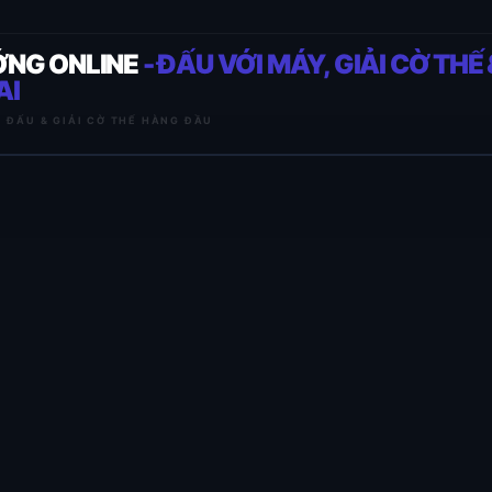
ỚNG ONLINE
- ĐẤU VỚI MÁY, GIẢI CỜ THẾ 
AI
I ĐẤU & GIẢI CỜ THẾ HÀNG ĐẦU