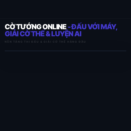
CỜ TƯỚNG ONLINE
- ĐẤU VỚI MÁY,
GIẢI CỜ THẾ & LUYỆN AI
NỀN TẢNG THI ĐẤU & GIẢI CỜ THẾ HÀNG ĐẦU