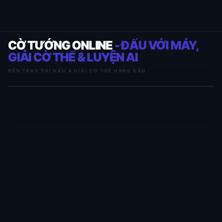
CỜ TƯỚNG ONLINE
- ĐẤU VỚI MÁY,
GIẢI CỜ THẾ & LUYỆN AI
NỀN TẢNG THI ĐẤU & GIẢI CỜ THẾ HÀNG ĐẦU