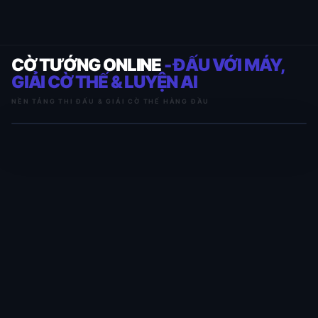
CỜ TƯỚNG ONLINE
- ĐẤU VỚI MÁY,
GIẢI CỜ THẾ & LUYỆN AI
NỀN TẢNG THI ĐẤU & GIẢI CỜ THẾ HÀNG ĐẦU