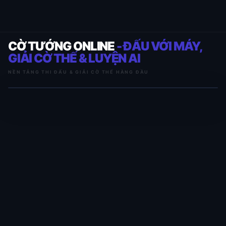
CỜ TƯỚNG ONLINE
- ĐẤU VỚI MÁY,
GIẢI CỜ THẾ & LUYỆN AI
NỀN TẢNG THI ĐẤU & GIẢI CỜ THẾ HÀNG ĐẦU