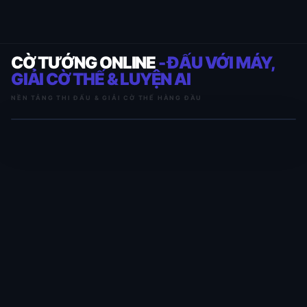
CỜ TƯỚNG ONLINE
- ĐẤU VỚI MÁY,
GIẢI CỜ THẾ & LUYỆN AI
NỀN TẢNG THI ĐẤU & GIẢI CỜ THẾ HÀNG ĐẦU