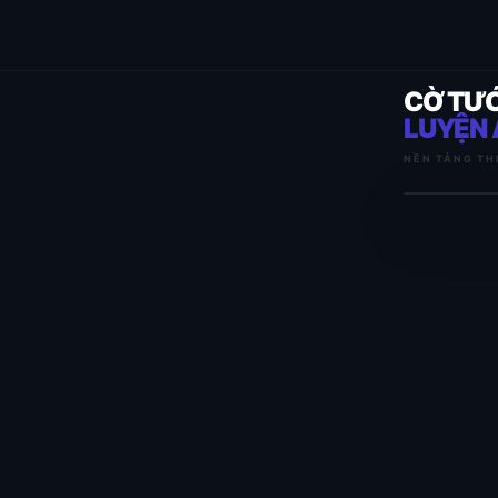
CỜ TƯ
LUYỆN 
NỀN TẢNG TH