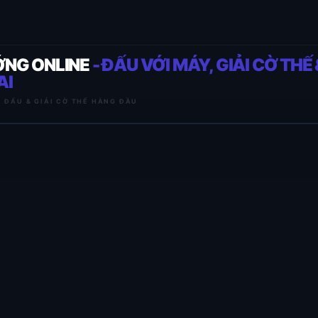
ỚNG ONLINE
- ĐẤU VỚI MÁY, GIẢI CỜ THẾ 
AI
I ĐẤU & GIẢI CỜ THẾ HÀNG ĐẦU