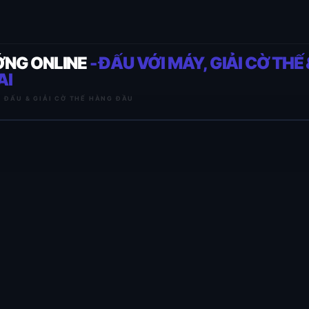
ỚNG ONLINE
- ĐẤU VỚI MÁY, GIẢI CỜ THẾ 
AI
I ĐẤU & GIẢI CỜ THẾ HÀNG ĐẦU