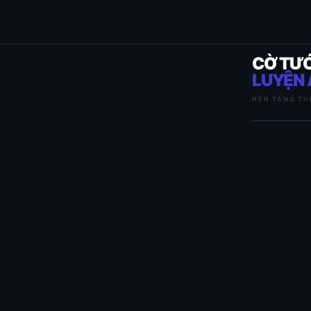
CỜ TƯ
LUYỆN 
NỀN TẢNG TH