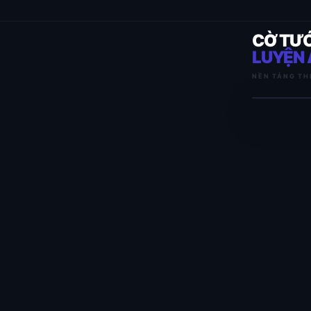
CỜ TƯ
LUYỆN 
NỀN TẢNG TH