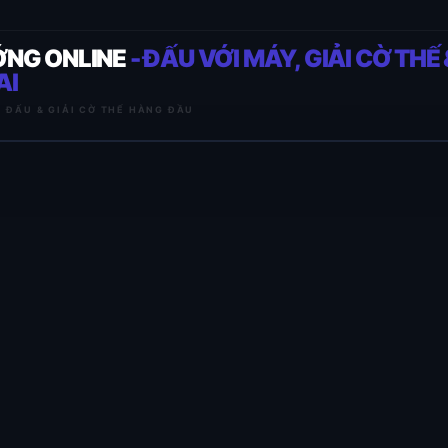
ỚNG ONLINE
- ĐẤU VỚI MÁY, GIẢI CỜ THẾ 
AI
I ĐẤU & GIẢI CỜ THẾ HÀNG ĐẦU