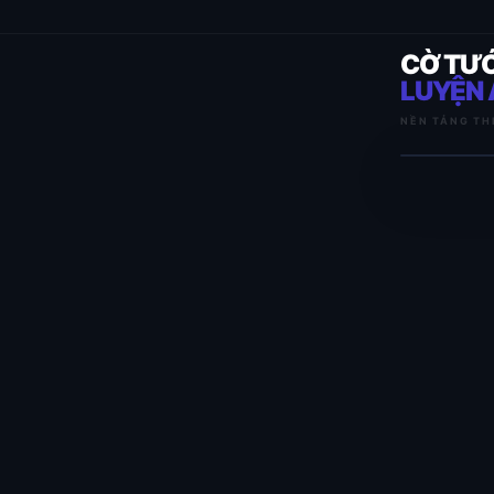
CỜ TƯ
LUYỆN 
NỀN TẢNG TH