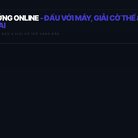
ỚNG ONLINE
- ĐẤU VỚI MÁY, GIẢI CỜ THẾ 
AI
I ĐẤU & GIẢI CỜ THẾ HÀNG ĐẦU