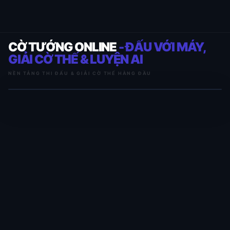
CỜ TƯỚNG ONLINE
- ĐẤU VỚI MÁY,
GIẢI CỜ THẾ & LUYỆN AI
NỀN TẢNG THI ĐẤU & GIẢI CỜ THẾ HÀNG ĐẦU