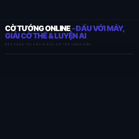
CỜ TƯỚNG ONLINE
- ĐẤU VỚI MÁY,
GIẢI CỜ THẾ & LUYỆN AI
NỀN TẢNG THI ĐẤU & GIẢI CỜ THẾ HÀNG ĐẦU