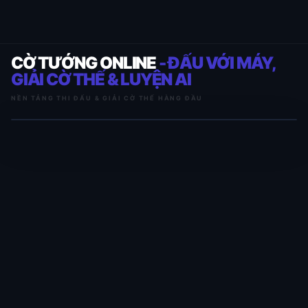
CỜ TƯỚNG ONLINE
- ĐẤU VỚI MÁY,
GIẢI CỜ THẾ & LUYỆN AI
NỀN TẢNG THI ĐẤU & GIẢI CỜ THẾ HÀNG ĐẦU