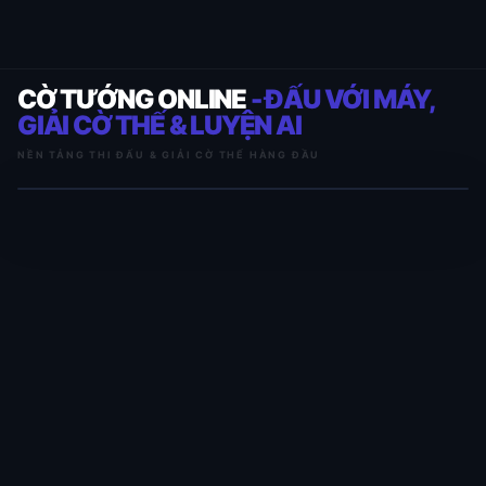
CỜ TƯỚNG ONLINE
- ĐẤU VỚI MÁY,
GIẢI CỜ THẾ & LUYỆN AI
NỀN TẢNG THI ĐẤU & GIẢI CỜ THẾ HÀNG ĐẦU