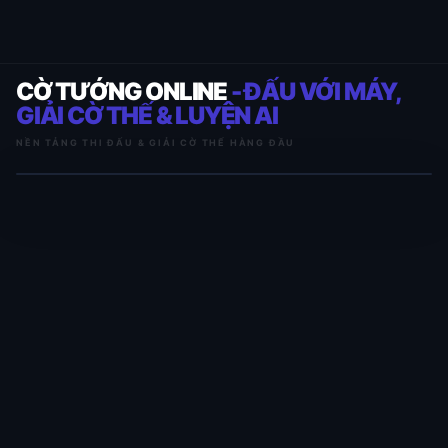
CỜ TƯỚNG ONLINE
- ĐẤU VỚI MÁY,
GIẢI CỜ THẾ & LUYỆN AI
NỀN TẢNG THI ĐẤU & GIẢI CỜ THẾ HÀNG ĐẦU