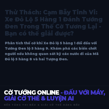
Thử Thách: Cạm Bẫy Tinh Vi:
Xe Đỏ Lộ 5 Hàng 1 Đánh Tướng
Đen Trong Thế Cờ Tương Lại -
Bạn có thể giải được?
Phân tích thế cờ khi Xe Đỏ lộ 5 hàng 1 đối đầu với
Tướng Đen lộ 5 hàng 9. Khám phá các biến chết
người nếu không quan sát kỹ các nước đi của Mã
Đỏ lộ 5 hàng 8 và hai Tượng Đen.
CỜ TƯỚNG ONLINE
- ĐẤU VỚI MÁY,
GIẢI CỜ THẾ & LUYỆN AI
NỀN TẢNG THI ĐẤU & GIẢI CỜ THẾ HÀNG ĐẦU