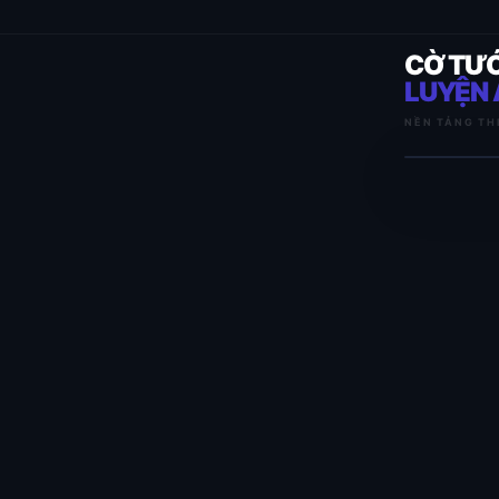
CỜ TƯ
LUYỆN 
NỀN TẢNG TH