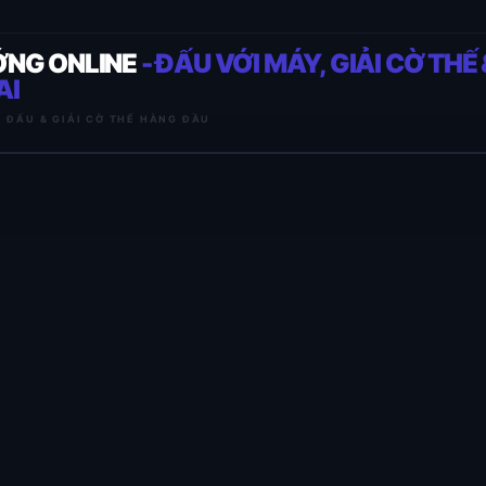
ỚNG ONLINE
- ĐẤU VỚI MÁY, GIẢI CỜ THẾ 
AI
I ĐẤU & GIẢI CỜ THẾ HÀNG ĐẦU