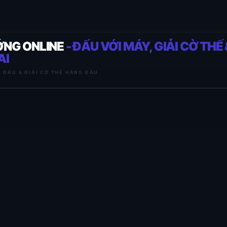
ỚNG ONLINE
- ĐẤU VỚI MÁY, GIẢI CỜ THẾ 
AI
I ĐẤU & GIẢI CỜ THẾ HÀNG ĐẦU