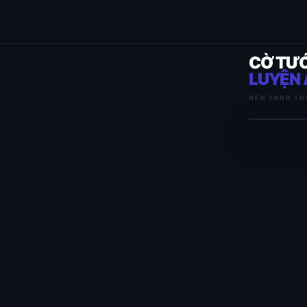
CỜ TƯ
LUYỆN 
NỀN TẢNG TH