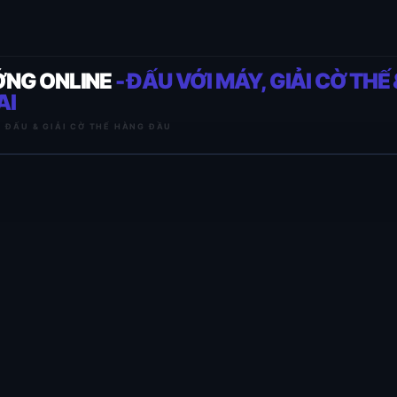
ỚNG ONLINE
- ĐẤU VỚI MÁY, GIẢI CỜ THẾ 
AI
I ĐẤU & GIẢI CỜ THẾ HÀNG ĐẦU