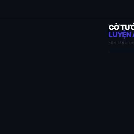
CỜ TƯ
LUYỆN 
NỀN TẢNG TH