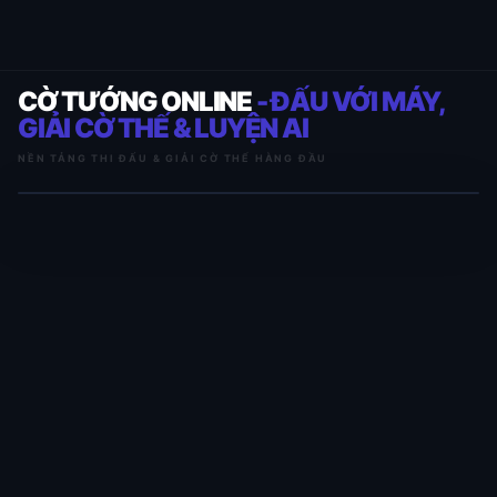
CỜ TƯỚNG ONLINE
- ĐẤU VỚI MÁY,
GIẢI CỜ THẾ & LUYỆN AI
NỀN TẢNG THI ĐẤU & GIẢI CỜ THẾ HÀNG ĐẦU