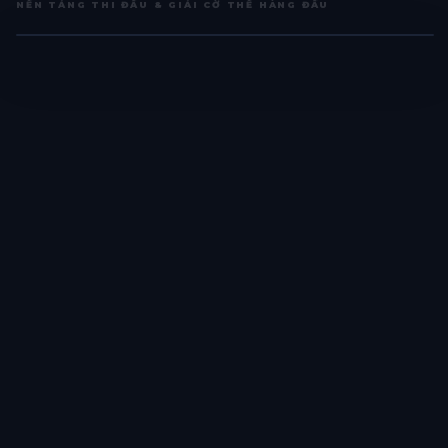
NỀN TẢNG THI ĐẤU & GIẢI CỜ THẾ HÀNG ĐẦU