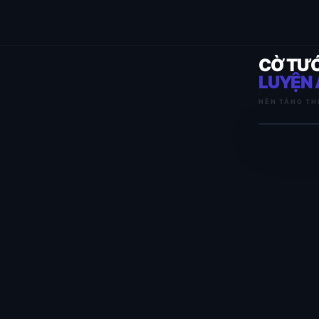
CỜ TƯ
LUYỆN 
NỀN TẢNG TH