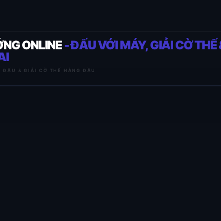
ỚNG ONLINE
- ĐẤU VỚI MÁY, GIẢI CỜ THẾ 
AI
I ĐẤU & GIẢI CỜ THẾ HÀNG ĐẦU