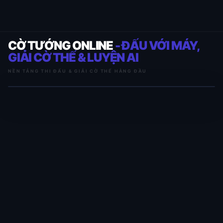
CỜ TƯỚNG ONLINE
- ĐẤU VỚI MÁY,
GIẢI CỜ THẾ & LUYỆN AI
NỀN TẢNG THI ĐẤU & GIẢI CỜ THẾ HÀNG ĐẦU